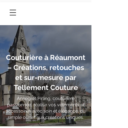
06 95 96 46 96
Couturière à Réaumont
– Créations, retouches
et sur-mesure par
Tellement Couture
Annegret Pirling, couturière
passionnée, réalise vos vêtements et
accessoires avec soin et élégance, du
simple ourlet aux créations uniques.