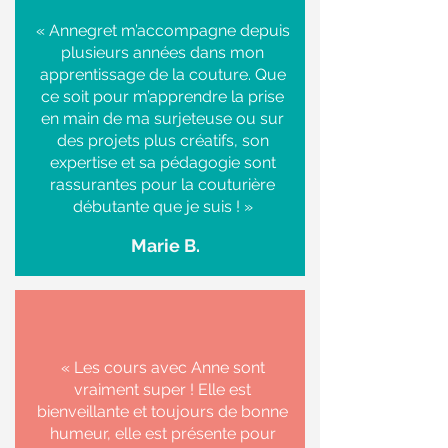
« Annegret m’accompagne depuis
plusieurs années dans mon
apprentissage de la couture. Que
ce soit pour m’apprendre la prise
en main de ma surjeteuse ou sur
des projets plus créatifs, son
expertise et sa pédagogie sont
rassurantes pour la couturière
débutante que je suis ! »
Marie B.
« Les cours avec Anne sont
vraiment super ! Elle est
bienveillante et toujours de bonne
humeur, elle est présente pour