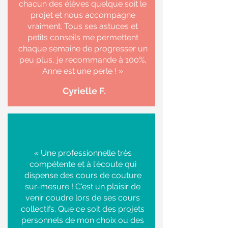
chacun des élèves quelque soit le
projet et nous accompagne
vraiment. Tous ses astuces et
petits conseils me permettent
chaque semaine de progresser un
peu plus, je recommande à 100%,
Anne est une perle ! »
Cyrielle F.
« Une professionnelle très
compétente et à l'écoute qui
dispense des cours de couture
sur-mesure ! C'est un plaisir de
venir coudre lors de ses cours
collectifs. Que ce soit des projets
personnels de mon choix ou des