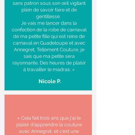
sans patron sous son œil vigilant
plein de savoir faire et de
gentillesse.
Je vais me lancer dans la
confection de la robe de carnaval
de ma petite fille qui est reine de
carnaval en Guadeloupe et avec
Annegret, Tellement Couture, je
sais que ma petite sera
rayonnante. Des heures de plaisir
à travailler le madras.
»
Nicole P.
« Cela fait trois ans que j'ai le
plaisir d'apprendre la couture
avec Annegret, et c'est une