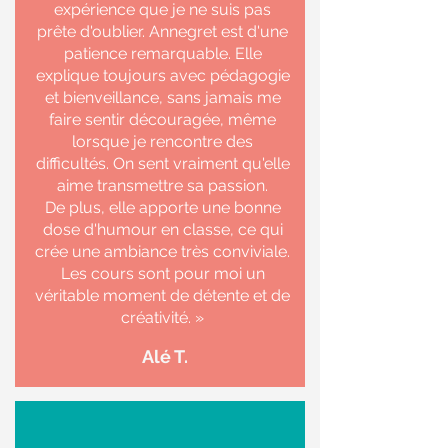
expérience que je ne suis pas
prête d'oublier. Annegret est d'une
patience remarquable. Elle
explique toujours avec pédagogie
et bienveillance, sans jamais me
faire sentir découragée, même
lorsque je rencontre des
difficultés. On sent vraiment qu'elle
aime transmettre sa passion.
De plus, elle apporte une bonne
dose d'humour en classe, ce qui
crée une ambiance très conviviale.
Les cours sont pour moi un
véritable moment de détente et de
créativité.
»
Alé T.