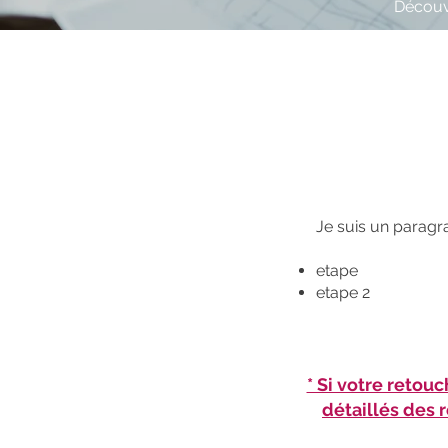
Découvr
Je suis un paragra
etape
etape 2
* Si votre retouc
détaillés des r