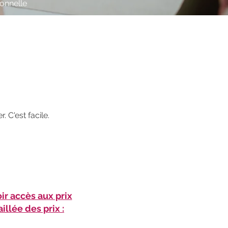
ionnelle
 C'est facile.
oir accès aux prix
illée des prix :