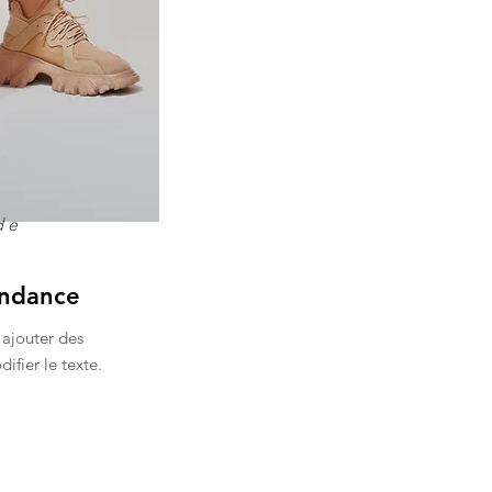
de
endance
 ajouter des
ifier le texte.