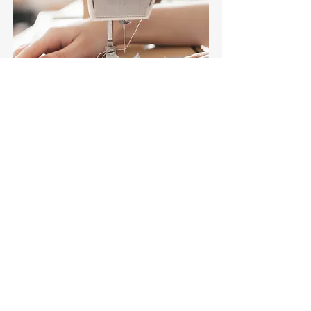
Confection
En tant que couturière diplômée et
artisan d’art agréé, je propose un
service de conception de vêtements sur
...