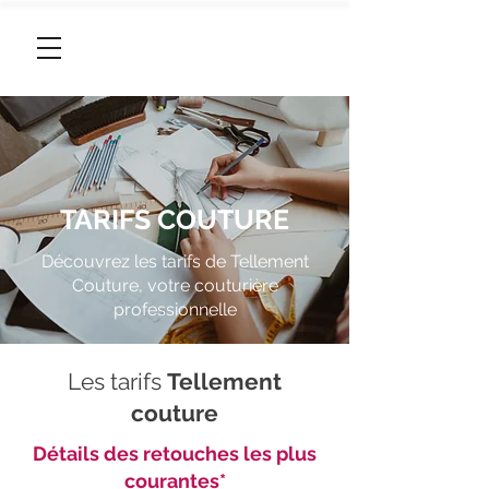
06 95 96 46 96
TARIFS COUTURE
Découvrez les tarifs de Tellement
Couture, votre couturière
professionnelle
Les tarifs
Tellement
couture
Détails des retouches les plus
courantes*