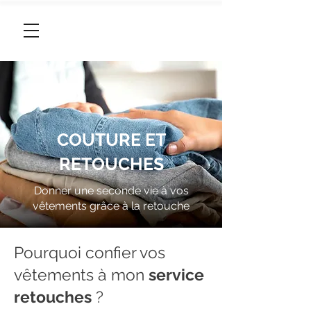
06 95 96 46 96
COUTURE ET
RETOUCHES
Donner une seconde vie à vos
vêtements grâce à la retouche
Pourquoi confier vos
vêtements à mon
service
retouches
?